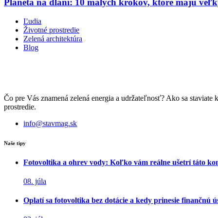
Planéta na dlani: 10 malých krokov, ktoré majú veľ
Ľudia
Životné prostredie
Zelená architektúra
Blog
Čo pre Vás znamená zelená energia a udržateľnosť? Ako sa staviate 
prostredie.
info@stavmag.sk
Naše tipy
Fotovoltika a ohrev vody: Koľko vám reálne ušetrí táto k
08. júla
Oplatí sa fotovoltika bez dotácie a kedy prinesie finančnú 