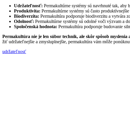
Udržateľnosť:
Permakultúrne systémy sú navrhnuté tak, aby b
Produktivita:
Permakultúrne systémy sú často produktívnejšie a
Biodiverzita:
Permakultúra podporuje biodiverzitu a vytvára z
Odolnosť:
Permakultúrne systémy sú odolné voči výzvam a do
Spoločenská hodnota:
Permakultúra podporuje budovanie siln
Permakultúra nie je len súbor techník, ale skôr spôsob myslenia a
žiť udržateľnejšie a zmysluplnejšie, permakultúra vám môže ponúknuť
udržateľnosť