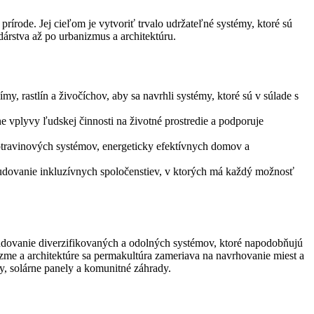
rírode. Jej cieľom je vytvoriť trvalo udržateľné systémy, ktoré sú
árstva až po urbanizmus a architektúru.
y, rastlín a živočíchov, aby sa navrhli systémy, ktoré sú v súlade s
e vplyvy ľudskej činnosti na životné prostredie a podporuje
potravinových systémov, energeticky efektívnych domov a
 budovanie inkluzívnych spoločenstiev, v ktorých má každý možnosť
budovanie diverzifikovaných a odolných systémov, ktoré napodobňujú
zme a architektúre sa permakultúra zameriava na navrhovanie miest a
y, solárne panely a komunitné záhrady.