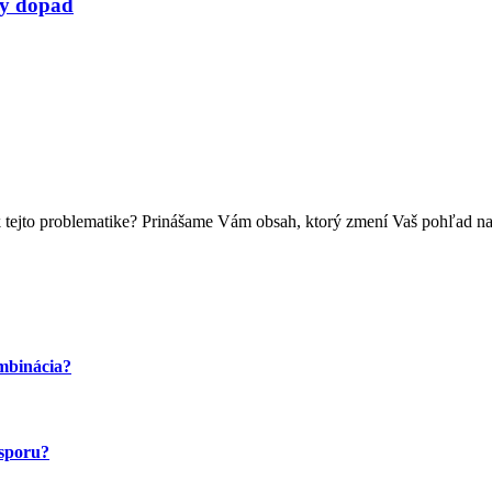
ký dopad
k tejto problematike? Prinášame Vám obsah, ktorý zmení Vaš pohľad n
ombinácia?
úsporu?