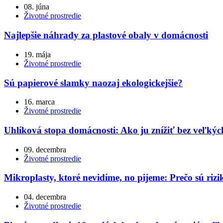
08. júna
Životné prostredie
Najlepšie náhrady za plastové obaly v domácnosti
19. mája
Životné prostredie
Sú papierové slamky naozaj ekologickejšie?
16. marca
Životné prostredie
Uhlíková stopa domácnosti: Ako ju znížiť bez veľkých
09. decembra
Životné prostredie
Mikroplasty, ktoré nevidíme, no pijeme: Prečo sú riz
04. decembra
Životné prostredie