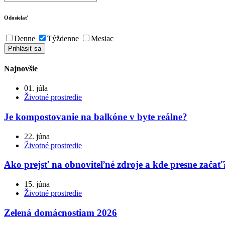
Odosielať
Denne
Týždenne
Mesiac
Najnovšie
01. júla
Životné prostredie
Je kompostovanie na balkóne v byte reálne?
22. júna
Životné prostredie
Ako prejsť na obnoviteľné zdroje a kde presne začať
15. júna
Životné prostredie
Zelená domácnostiam 2026