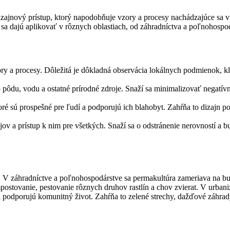
zajnový prístup, ktorý napodobňuje vzory a procesy nachádzajúce sa v p
 sa dajú aplikovať v rôznych oblastiach, od záhradníctva a poľnohospod
y a procesy. Dôležitá je dôkladná observácia lokálnych podmienok, klím
 pôdu, vodu a ostatné prírodné zdroje. Snaží sa minimalizovať negatívn
ré sú prospešné pre ľudí a podporujú ich blahobyt. Zahŕňa to dizajn 
jov a prístup k nim pre všetkých. Snaží sa o odstránenie nerovností a
ta. V záhradníctve a poľnohospodárstve sa permakultúra zameriava na 
ostovanie, pestovanie rôznych druhov rastlín a chov zvierat. V urbani
 a podporujú komunitný život. Zahŕňa to zelené strechy, dažďové záhrad