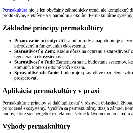
Permakultúra
nie je len obyčajný záhradnícky trend, ale komplexný di
produktívne, efektívne a v harmónii s okolím. Permakultúrne systémy
Základné princípy permakultúry
Pozorovanie prírody:
Učí sa od prírody a napodobňuje jej vzor
prirodzeným fungovaním ekosystému.
Starostlivosť o Zem:
Kladie dôraz na ochranu a starostlivosť o
regeneráciu ekosystémov.
Starostlivosť o ľudí:
Zameriava sa na budovanie systémov, kto
komunít, ktoré sú odolné voči krízam.
Spravodlivé zdieľanie:
Podporuje spravodlivé rozdelenie zdro
prosperovať.
Aplikácia permakultúry v praxi
Permakultúrne princípy sa dajú aplikovať v rôznych oblastiach živo
prirodzené ekosystémy. Využíva sa permakultúrny dizajn záhrad, komp
budov, ktoré sú energeticky efektívne, šetrné k životnému prostrediu
Výhody permakultúry