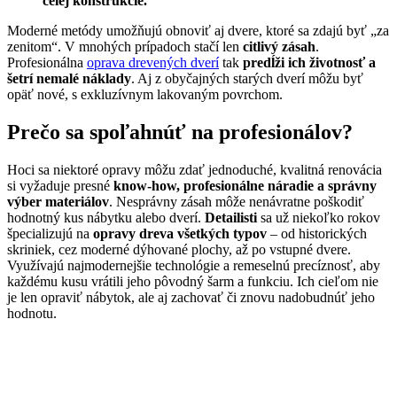
celej konštrukcie.
Moderné metódy umožňujú obnoviť aj dvere, ktoré sa zdajú byť „za
zenitom“. V mnohých prípadoch stačí len
citlivý zásah
.
Profesionálna
oprava drevených dverí
tak
predĺži ich životnosť a
šetrí nemalé náklady
. Aj z obyčajných starých dverí môžu byť
opäť nové, s exkluzívnym lakovaným povrchom.
Prečo sa spoľahnúť na profesionálov?
Hoci sa niektoré opravy môžu zdať jednoduché, kvalitná renovácia
si vyžaduje presné
know-how, profesionálne náradie a správny
výber materiálov
. Nesprávny zásah môže nenávratne poškodiť
hodnotný kus nábytku alebo dverí.
Detailisti
sa už niekoľko rokov
špecializujú na
opravy dreva všetkých typov
– od historických
skriniek, cez moderné dýhované plochy, až po vstupné dvere.
Využívajú najmodernejšie technológie a remeselnú precíznosť, aby
každému kusu vrátili jeho pôvodný šarm a funkciu. Ich cieľom nie
je len opraviť nábytok, ale aj zachovať či znovu nadobudnúť jeho
hodnotu.