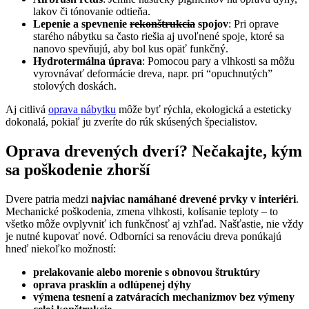
lakov či tónovanie odtieňa.
Lepenie a spevnenie
rekonštrukcia
spojov
: Pri oprave
starého nábytku sa často riešia aj uvoľnené spoje, ktoré sa
nanovo spevňujú, aby bol kus opäť funkčný.
Hydrotermálna úprava
: Pomocou pary a vlhkosti sa môžu
vyrovnávať deformácie dreva, napr. pri “opuchnutých”
stolových doskách.
Aj citlivá
oprava nábytku
môže byť rýchla, ekologická a esteticky
dokonalá, pokiaľ ju zveríte do rúk skúsených špecialistov.
Oprava drevených dverí? Nečakajte, kým
sa poškodenie zhorší
Dvere patria medzi
najviac namáhané drevené prvky v interiéri
.
Mechanické poškodenia, zmena vlhkosti, kolísanie teploty – to
všetko môže ovplyvniť ich funkčnosť aj vzhľad. Našťastie, nie vždy
je nutné kupovať nové. Odborníci sa renováciu dreva ponúkajú
hneď niekoľko možností:
prelakovanie alebo morenie s obnovou štruktúry
oprava prasklín a odlúpenej dýhy
výmena tesnení a zatváracích mechanizmov bez výmeny