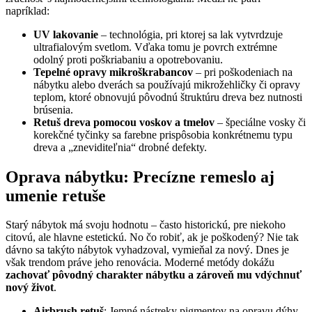
napríklad:
UV lakovanie
– technológia, pri ktorej sa lak vytvrdzuje
ultrafialovým svetlom. Vďaka tomu je povrch extrémne
odolný proti poškriabaniu a opotrebovaniu.
Tepelné opravy mikroškrabancov
– pri poškodeniach na
nábytku alebo dverách sa používajú mikrožehličky či opravy
teplom, ktoré obnovujú pôvodnú štruktúru dreva bez nutnosti
brúsenia.
Retuš dreva pomocou voskov a tmelov
– špeciálne vosky či
korekčné tyčinky sa farebne prispôsobia konkrétnemu typu
dreva a „zneviditeľnia“ drobné defekty.
Oprava nábytku: Precízne remeslo aj
umenie retuše
Starý nábytok má svoju hodnotu – často historickú, pre niekoho
citovú, ale hlavne estetickú. No čo robiť, ak je poškodený? Nie tak
dávno sa takýto nábytok vyhadzoval, vymieňal za nový. Dnes je
však trendom práve jeho renovácia. Moderné metódy dokážu
zachovať pôvodný charakter nábytku a zároveň mu vdýchnuť
nový život
.
Airbrush retuš
: Jemné nástreky pigmentov na opravu dýhy,