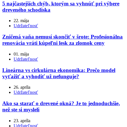
5 najčastejších chýb, ktorým sa vyhnúť pri výbere
dreveného schodiska
22. mája
Udržateľnosť
Zničená vaňa nemusí skončiť v šrote: Profesionálna
renovácia vráti kúpeľni lesk za zlomok ceny
01. mája
Udržateľnosť
Lineárna vs cirkulárna ekonomika: Prečo model
vyťažiť a vyhodiť už nefunguje?
26. apríla
Udržateľnosť
Ako sa starať o drevené okná? Je to jednoduchšie,
než ste si mysleli
23. apríla
Udržateľnosť