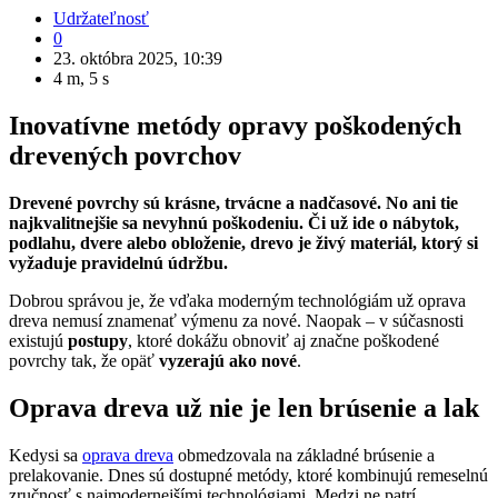
Udržateľnosť
0
23. októbra 2025, 10:39
4 m, 5 s
Inovatívne metódy opravy poškodených
drevených povrchov
Drevené povrchy sú krásne, trvácne a nadčasové. No ani tie
najkvalitnejšie sa nevyhnú poškodeniu. Či už ide o nábytok,
podlahu, dvere alebo obloženie, drevo je živý materiál, ktorý si
vyžaduje pravidelnú údržbu.
Dobrou správou je, že vďaka moderným technológiám už oprava
dreva nemusí znamenať výmenu za nové. Naopak – v súčasnosti
existujú
postupy
, ktoré dokážu obnoviť aj značne poškodené
povrchy tak, že opäť
vyzerajú ako nové
.
Oprava dreva už nie je len brúsenie a lak
Kedysi sa
oprava dreva
obmedzovala na základné brúsenie a
prelakovanie. Dnes sú dostupné metódy, ktoré kombinujú remeselnú
zručnosť s najmodernejšími technológiami. Medzi ne patrí