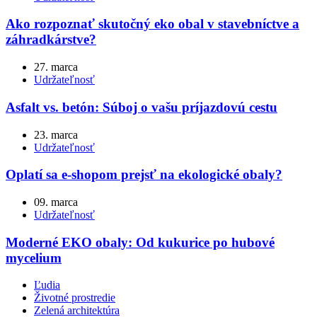
Ako rozpoznať skutočný eko obal v stavebníctve a
záhradkárstve?
27. marca
Udržateľnosť
Asfalt vs. betón: Súboj o vašu príjazdovú cestu
23. marca
Udržateľnosť
Oplatí sa e-shopom prejsť na ekologické obaly?
09. marca
Udržateľnosť
Moderné EKO obaly: Od kukurice po hubové
mycelium
Ľudia
Životné prostredie
Zelená architektúra