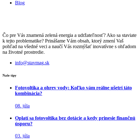
Blog
Čo pre Vás znamená zelená energia a udržateľnosť? Ako sa staviate
k tejto problematike? Prinášame Vám obsah, ktorý zmení Vaš
pohľad na všedné veci a naučí Vás rozmýšať inovatívne s ohľadom
na životné prostredie.
info@stavmag.sk
Naše tipy
Fotovoltika a ohrev vody: Koľko vám reálne ušetrí táto
kombinácia?
08. júla
Oplatí sa fotovoltika bez dotácie a kedy prinesie finančnú
úsporu?
03. júla