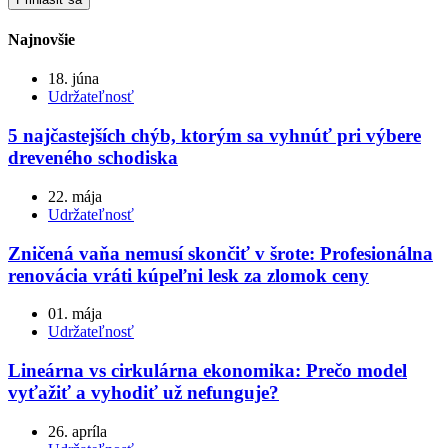
Najnovšie
18. júna
Udržateľnosť
5 najčastejších chýb, ktorým sa vyhnúť pri výbere
dreveného schodiska
22. mája
Udržateľnosť
Zničená vaňa nemusí skončiť v šrote: Profesionálna
renovácia vráti kúpeľni lesk za zlomok ceny
01. mája
Udržateľnosť
Lineárna vs cirkulárna ekonomika: Prečo model
vyťažiť a vyhodiť už nefunguje?
26. apríla