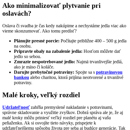
Ako minimalizovať plytvanie pri
oslavách?
Oslava či svadba je čas kedy nakúpime a nechystáme jedla viac ako
vieme skonzumovať. Ako tomu predísť?
Plánujte presné porcie:
Počítajte približne 400 – 500 g jedla
na osobu.
Pripravte obaly na zabalenie jedla:
Hosťom môžete dať
jedlo so sebou.
Zmrazte nespotrebované jedlo:
Najmä trvanlivejšie jedlá,
ako je mäso či koláče.
Darujte prebytočné potraviny:
Spojte sa s
potravinovou
bankou
alebo charitou, ktorá prijíma neotvorené a trvanlivé
potraviny.
Malé kroky, veľký rozdiel
Udržateľnosť
zahŕňa premyslené nakladanie s potravinami,
správne skladovanie a využitie zvyškov. Dobrá správa ale je, že aj
malé kroky môžu priniesť veľký rozdiel pre planétu aj vašu
peňaženku. Ak si osvojíte tieto návyky, prispejete k
udržateľnejšiemu spôsobu života pre seba aj budúce generácie. Tak