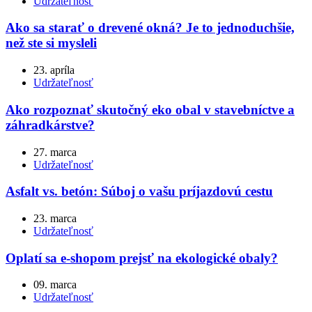
Udržateľnosť
Ako sa starať o drevené okná? Je to jednoduchšie,
než ste si mysleli
23. apríla
Udržateľnosť
Ako rozpoznať skutočný eko obal v stavebníctve a
záhradkárstve?
27. marca
Udržateľnosť
Asfalt vs. betón: Súboj o vašu príjazdovú cestu
23. marca
Udržateľnosť
Oplatí sa e-shopom prejsť na ekologické obaly?
09. marca
Udržateľnosť