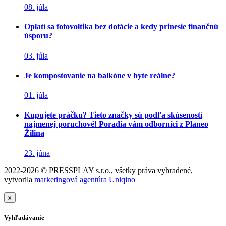
08. júla
Oplatí sa fotovoltika bez dotácie a kedy prinesie finančnú
úsporu?
03. júla
Je kompostovanie na balkóne v byte reálne?
01. júla
Kupujete práčku? Tieto značky sú podľa skúseností
najmenej poruchové! Poradia vám odborníci z Planeo
Žilina
23. júna
2022-2026 © PRESSPLAY s.r.o., všetky práva vyhradené,
vytvorila
marketingová agentúra Uniqino
x
Vyhľadávanie