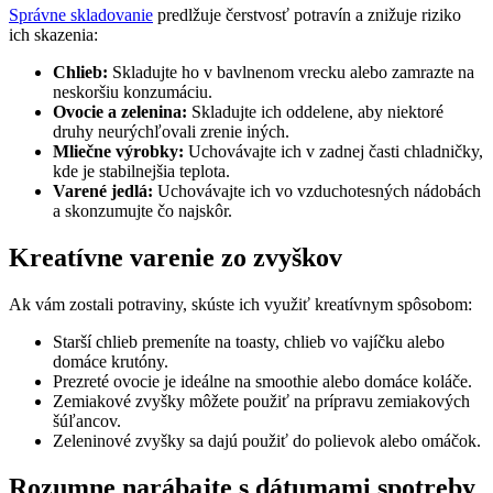
Správne skladovanie
predlžuje čerstvosť potravín a znižuje riziko
ich skazenia:
Chlieb:
Skladujte ho v bavlnenom vrecku alebo zamrazte na
neskoršiu konzumáciu.
Ovocie a zelenina:
Skladujte ich oddelene, aby niektoré
druhy neurýchľovali zrenie iných.
Mliečne výrobky:
Uchovávajte ich v zadnej časti chladničky,
kde je stabilnejšia teplota.
Varené jedlá:
Uchovávajte ich vo vzduchotesných nádobách
a skonzumujte čo najskôr.
Kreatívne varenie zo zvyškov
Ak vám zostali potraviny, skúste ich využiť kreatívnym spôsobom:
Starší chlieb premeníte na toasty, chlieb vo vajíčku alebo
domáce krutóny.
Prezreté ovocie je ideálne na smoothie alebo domáce koláče.
Zemiakové zvyšky môžete použiť na prípravu zemiakových
šúľancov.
Zeleninové zvyšky sa dajú použiť do polievok alebo omáčok.
Rozumne narábajte s dátumami spotreby