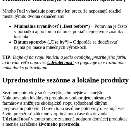
Mnoho ľudí vyhadzuje potraviny len preto, že nepoznajú rozdiel
medzi týmito dvoma označeniami:
Minimálna trvanlivosť („Best before“) –
Potravina je často
v poriadku aj po tomto dátume, pokiaľ neprejavuje známky
kazenia.
Dátum spotreby („Use by“) –
Odporúča sa dodržiavať
najmä pri mäse a mliečnych výrobkoch.
TIP
: Dajte aj na svoju intuíciu a jedlo ovoňajte, prezrite jeho farbu
aj to vám veľa napovie.
Udržateľnosť
sa prejavuje aj v rozumnom
nakladaní s potravinami.
Uprednostnite sezónne a lokálne produkty
Sezónne potraviny sú čerstvejšie, chutnejšie a lacnejšie.
Nakupovaním lokálnych produktov podporujete miestnych
farmárov a znižujete ekologickú stopu spôsobenú dlhými
prepravami potravín. Okrem toho sezónne potraviny obsahujú viac
živín, pretože sú zbierané v optimálnom čase dozrievania.
Udržateľnosť
v tomto smere znamená podporu domácej produkcie
a menšie zaťaženie
životného prostredia
.