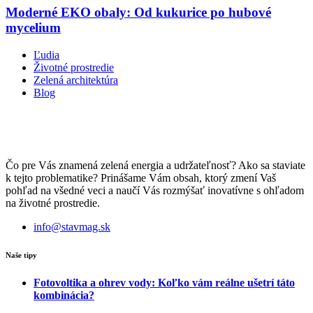
Moderné EKO obaly: Od kukurice po hubové
mycelium
Ľudia
Životné prostredie
Zelená architektúra
Blog
Čo pre Vás znamená zelená energia a udržateľnosť? Ako sa staviate
k tejto problematike? Prinášame Vám obsah, ktorý zmení Vaš
pohľad na všedné veci a naučí Vás rozmýšať inovatívne s ohľadom
na životné prostredie.
info@stavmag.sk
Naše tipy
Fotovoltika a ohrev vody: Koľko vám reálne ušetrí táto
kombinácia?