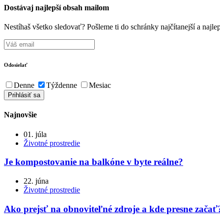
Dostávaj najlepší obsah mailom
Nestíhaš všetko sledovať? Pošleme ti do schránky najčítanejší a naj
Odosielať
Denne
Týždenne
Mesiac
Najnovšie
01. júla
Životné prostredie
Je kompostovanie na balkóne v byte reálne?
22. júna
Životné prostredie
Ako prejsť na obnoviteľné zdroje a kde presne začať