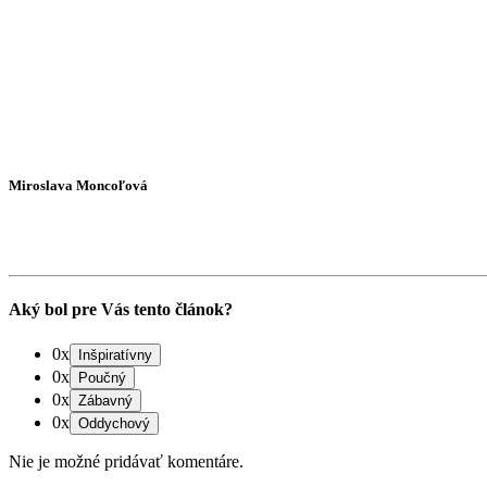
Miroslava Moncoľová
Aký bol pre Vás tento článok?
0x
0x
0x
0x
Nie je možné pridávať komentáre.