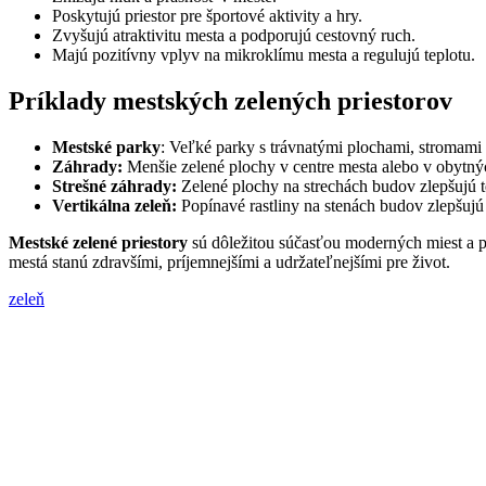
Poskytujú priestor pre športové aktivity a hry.
Zvyšujú atraktivitu mesta a podporujú cestovný ruch.
Majú pozitívny vplyv na mikroklímu mesta a regulujú teplotu.
Príklady mestských zelených priestorov
Mestské parky
: Veľké parky s trávnatými plochami, stromami a
Záhrady:
Menšie zelené plochy v centre mesta alebo v obytný
Strešné záhrady:
Zelené plochy na strechách budov zlepšujú te
Vertikálna zeleň:
Popínavé rastliny na stenách budov zlepšujú 
Mestské zelené priestory
sú dôležitou súčasťou moderných miest a p
mestá stanú zdravšími, príjemnejšími a udržateľnejšími pre život.
zeleň