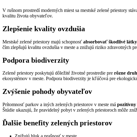
V rušnom prostredí moderných miest sa mestské zelené priestory stá
kvalitu života obyvateľov.
Zlepšenie kvality ovzdušia
Mestské zelené priestory majú schopnosť
absorbovať škodlivé látky
čím zlepšujú kvalitu ovzdušia v meste a znižujú riziko zdravotných
Podpora biodiverzity
Zelené priestory poskytujú dôležité životné prostredie pre
rôzne druhy
ekosystémov v meste. Podpora biodiverzity je kľúčová pre ekologickú 
Zvýšenie pohody obyvateľov
Prítomnosť parkov a iných zelených priestorov v meste má
pozitívny
Štúdie ukazujú, že pravidelný pobyt v zelených priestoroch môže zníži
Ďalšie benefity zelených priestorov
Znižujú hluk a prašnosť v meste.