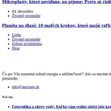
Mikroplasty, ktoré nevidíme, no pijeme: Prečo sú riz
04. decembra
Životné prostredie
Planéta na dlani: 10 malých krokov, ktoré majú veľ
Ľudia
Životné prostredie
Zelená architektúra
Blog
Čo pre Vás znamená zelená energia a udržateľnosť? Ako sa staviate 
prostredie.
info@stavmag.sk
Naše tipy
Fotovoltika a ohrev vody: Koľko vám reálne ušetrí táto k