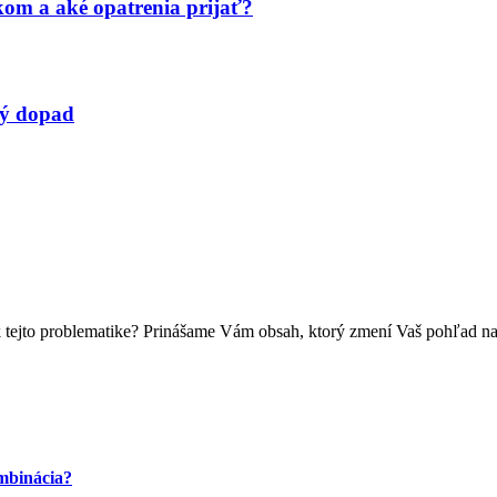
ikom a aké opatrenia prijať?
ký dopad
k tejto problematike? Prinášame Vám obsah, ktorý zmení Vaš pohľad n
ombinácia?