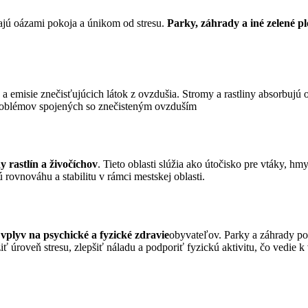
vajú oázami pokoja a únikom od stresu.
Parky, záhrady a iné zelené p
a emisie znečisťujúcich látok z ovzdušia. Stromy a rastliny absorbujú o
 problémov spojených so znečisteným ovzduším
 rastlín a živočíchov
. Tieto oblasti slúžia ako útočisko pre vtáky, hm
rovnováhu a stabilitu v rámci mestskej oblasti.
 vplyv na psychické a fyzické zdravie
obyvateľov. Parky a záhrady pon
ť úroveň stresu, zlepšiť náladu a podporiť fyzickú aktivitu, čo vedie k