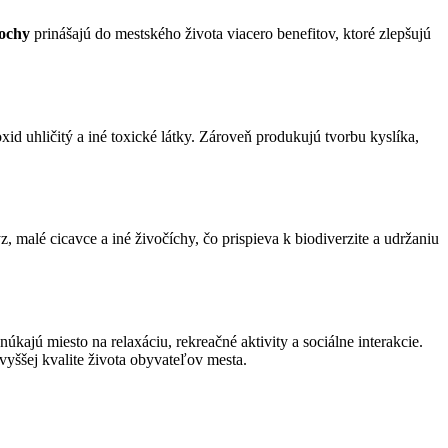
lochy
prinášajú do mestského života viacero benefitov, ktoré zlepšujú
xid uhličitý a iné toxické látky. Zároveň produkujú tvorbu kyslíka,
yz, malé cicavce a iné živočíchy, čo prispieva k biodiverzite a udržaniu
úkajú miesto na relaxáciu, rekreačné aktivity a sociálne interakcie.
 vyššej kvalite života obyvateľov mesta.