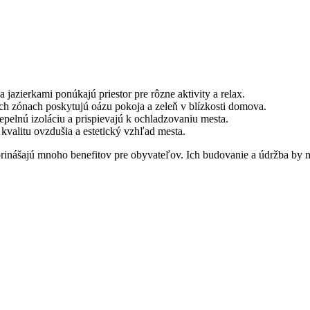
 jazierkami ponúkajú priestor pre rôzne aktivity a relax.
ch zónach poskytujú oázu pokoja a zeleň v blízkosti domova.
pelnú izoláciu a prispievajú k ochladzovaniu mesta.
kvalitu ovzdušia a estetický vzhľad mesta.
rinášajú mnoho benefitov pre obyvateľov. Ich budovanie a údržba by m