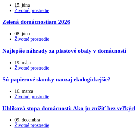
15. júna
Životné prostredie
Zelená domácnostiam 2026
08. júna
Životné prostredie
Najlepšie náhrady za plastové obaly v domácnosti
19. mája
Životné prostredie
Sú papierové slamky naozaj ekologickejšie?
16. marca
Životné prostredie
Uhlíková stopa domácnosti: Ako ju znížiť bez veľkých
09. decembra
Životné prostredie