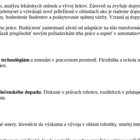
b, analýzu lekárskych snímok a vývoj liekov. Zároveň sa zvyšuje dopyt
mysel a vytvárajú nové príležitosti v oblastiach ako je riadenie dopra
, hodnotenie študentov a poskytovanie spätnej väzby. Vzrastá aj dopyt
trhu práce. Budúcnosť zamestnaní závisí od adaptácie na túto transformá
kázali prispôsobiť novým požiadavkám trhu práce a uspieť v automatiz
 technológiám
a zmenám v pracovnom prostredí. Flexibilita a ochota n
ien.
poločenského dopadu
. Diskusie o právach robotov, rozdieloch v prístup
ta.
é smery. Investície do výskumu a vývoja v oblasti robotiky, umelej int