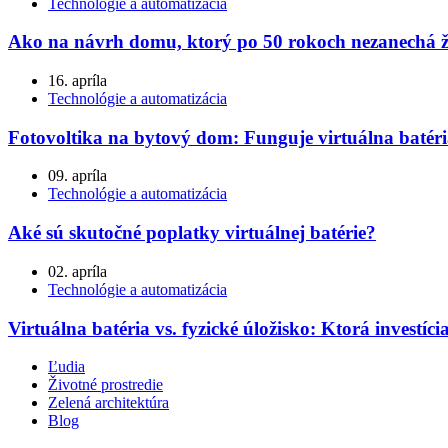
Technológie a automatizácia
Ako na návrh domu, ktorý po 50 rokoch nezanechá 
16. apríla
Technológie a automatizácia
Fotovoltika na bytový dom: Funguje virtuálna batéri
09. apríla
Technológie a automatizácia
Aké sú skutočné poplatky virtuálnej batérie?
02. apríla
Technológie a automatizácia
Virtuálna batéria vs. fyzické úložisko: Ktorá investíci
Ľudia
Životné prostredie
Zelená architektúra
Blog