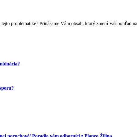
k tejto problematike? Prinášame Vám obsah, ktorý zmení Vaš pohľad n
ombinácia?
úsporu?
nej poruchové! Poradia vám odborníci z Planeo Žilina