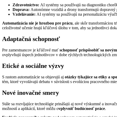
Zdravotníctvo:
AI systémy sa používajú na diagnostiku chorô
Doprava:
Autonómne vozidlá a drony transformujú dopravný prie
Vzdelávanie:
AI systémy sa používajú na personalizáciu výučby
Automatizácia nie je hrozbou pre prácu
, ale skôr transformáciou 
celoživotné učenie hrajú kľúčovú úlohu v tom, aby sa jednotlivci do
Adaptačná schopnosť
Pre zamestnancov je kľúčové mať
schopnosť prispôsobiť sa novým
ovplyvňujú úspech jednotlivcov v dobe rýchlych technologických zm
Etické a sociálne výzvy
S rastom automatizácie sa objavujú aj
otázky týkajúce sa etiky a s
tém, ktoré vyvolávajú debatu v súvislosti s evolúciou pracovného mies
Nové inovačné smery
Stále sa rozvíjajúce technológie prinášajú aj nové výskumné a inovačn
možností a aplikácií, ktoré môžu o
vplyvniť budúcnosť práce
.