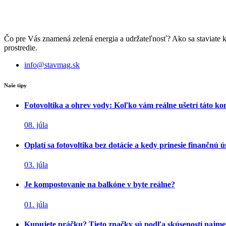
Čo pre Vás znamená zelená energia a udržateľnosť? Ako sa staviate 
prostredie.
info@stavmag.sk
Naše tipy
Fotovoltika a ohrev vody: Koľko vám reálne ušetrí táto k
08. júla
Oplatí sa fotovoltika bez dotácie a kedy prinesie finančnú 
03. júla
Je kompostovanie na balkóne v byte reálne?
01. júla
Kupujete práčku? Tieto značky sú podľa skúseností najme