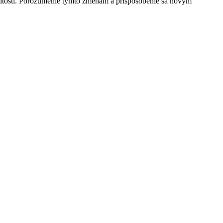
ežitostí. Porozumenie týmto zmenám a prispôsobenie sa novým