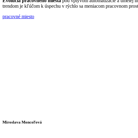
Evolúcia pracovného miesta
pod vplyvom automatizácie a umelej in
trendom je kľúčom k úspechu v rýchlo sa meniacom pracovnom prost
pracovné miesto
Miroslava Moncoľová