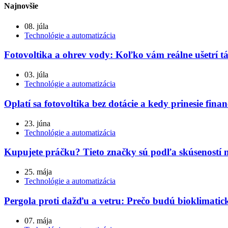
Najnovšie
08. júla
Technológie a automatizácia
Fotovoltika a ohrev vody: Koľko vám reálne ušetrí t
03. júla
Technológie a automatizácia
Oplatí sa fotovoltika bez dotácie a kedy prinesie fin
23. júna
Technológie a automatizácia
Kupujete práčku? Tieto značky sú podľa skúseností 
25. mája
Technológie a automatizácia
Pergola proti dažďu a vetru: Prečo budú bioklimatick
07. mája