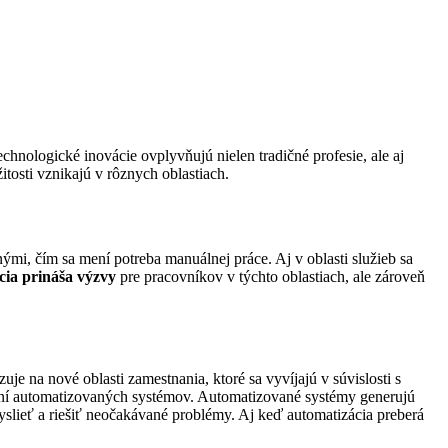
hnologické inovácie ovplyvňujú nielen tradičné profesie, ale aj
tosti vznikajú v rôznych oblastiach.
mi, čím sa mení potreba manuálnej práce. Aj v oblasti služieb sa
cia prináša výzvy
pre pracovníkov v týchto oblastiach, ale zároveň
je na nové oblasti zamestnania, ktoré sa vyvíjajú v súvislosti s
ení automatizovaných systémov. Automatizované systémy generujú
myslieť a riešiť neočakávané problémy. Aj keď automatizácia preberá