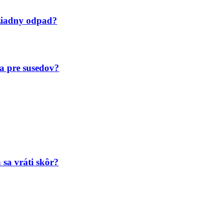
žiadny odpad?
a pre susedov?
a sa vráti skôr?