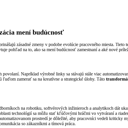
izácia mení budúcnosť
prinášajú zásadné zmeny v podobe evolúcie pracovného miesta. Tieto tec
je pohľad na to, ako sa mení budúcnosť zamestnaní a aké nové príleži
volaní. Napríklad výrobné linky sa stávajú stále viac automatizovaný
ú ľuďom zamerať sa na kreatívne a strategické úlohy. Táto
transformá
dborníkoch na robotiku, softvérových inžinieroch a analytikoch dát ukazu
asti technológií sa môžu stať kľúčovými hráčmi vo vytváraní a riad
automatizovanom prostredí je dôležité, aby pracovníci vedeli kriticky 
 komunikácia so zákazníkmi a tímová práca.