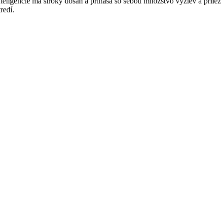
teligencie má široký dosah a prináša so sebou množstvo výziev a príl
redí.