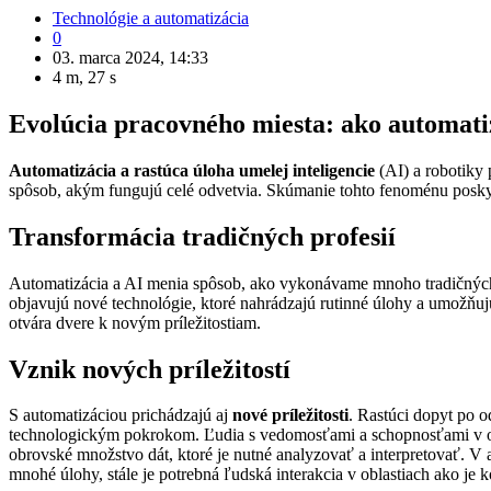
Technológie a automatizácia
0
03. marca 2024, 14:33
4 m, 27 s
Evolúcia pracovného miesta: ako automat
Automatizácia a rastúca úloha umelej inteligencie
(AI) a robotiky 
spôsob, akým fungujú celé odvetvia. Skúmanie tohto fenoménu poskytu
Transformácia tradičných profesií
Automatizácia a AI menia spôsob, ako vykonávame mnoho tradičných po
objavujú nové technológie, ktoré nahrádzajú rutinné úlohy a umožňuj
otvára dvere k novým príležitostiam.
Vznik nových príležitostí
S automatizáciou prichádzajú aj
nové príležitosti
. Rastúci dopyt po o
technologickým pokrokom. Ľudia s vedomosťami a schopnosťami v obl
obrovské množstvo dát, ktoré je nutné analyzovať a interpretovať. V 
mnohé úlohy, stále je potrebná ľudská interakcia v oblastiach ako je