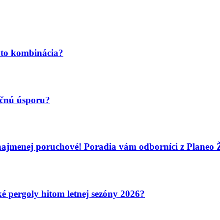
áto kombinácia?
ančnú úsporu?
najmenej poruchové! Poradia vám odborníci z Planeo Ž
é pergoly hitom letnej sezóny 2026?