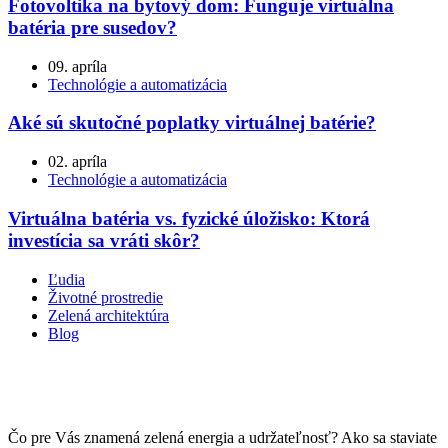
Fotovoltika na bytový dom: Funguje virtuálna
batéria pre susedov?
09. apríla
Technológie a automatizácia
Aké sú skutočné poplatky virtuálnej batérie?
02. apríla
Technológie a automatizácia
Virtuálna batéria vs. fyzické úložisko: Ktorá
investícia sa vráti skôr?
Ľudia
Životné prostredie
Zelená architektúra
Blog
Čo pre Vás znamená zelená energia a udržateľnosť? Ako sa staviate