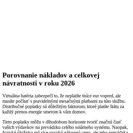
Porovnanie nákladov a celkovej
návratnosti v roku 2026
Virtuálna batéria zabezpečí to, že neplatíte tisíce eur vopred, ale
musíte počítať s pravidelnými mesačnými platbami za túto službu.
Distribučné poplatky sú dôležitým faktorom, ktoré platíte štátu za
každý prenos energie smerom k vám domov.
Tieto poplatky môžu v dlhodobom horizonte tvoriť značnú časť
vašich výdavkov na prevádzku celého solárneho systému. Naopak,
fyzické úložisko má síce vysokú nákupnú cenu, ale jeho prevádzka