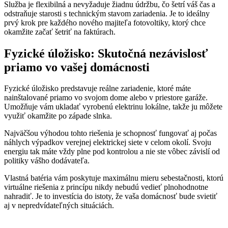
Služba je flexibilná a nevyžaduje žiadnu údržbu, čo šetrí váš čas a
odstraňuje starosti s technickým stavom zariadenia. Je to ideálny
prvý krok pre každého nového majiteľa fotovoltiky, ktorý chce
okamžite začať šetriť na faktúrach.
Fyzické úložisko: Skutočná nezávislosť
priamo vo vašej domácnosti
Fyzické úložisko predstavuje reálne zariadenie, ktoré máte
nainštalované priamo vo svojom dome alebo v priestore garáže.
Umožňuje vám ukladať vyrobenú elektrinu lokálne, takže ju môžete
využiť okamžite po západe slnka.
Najväčšou výhodou tohto riešenia je schopnosť fungovať aj počas
náhlych výpadkov verejnej elektrickej siete v celom okolí. Svoju
energiu tak máte vždy plne pod kontrolou a nie ste vôbec závislí od
politiky vášho dodávateľa.
Vlastná batéria vám poskytuje maximálnu mieru sebestačnosti, ktorú
virtuálne riešenia z princípu nikdy nebudú vedieť plnohodnotne
nahradiť. Je to investícia do istoty, že vaša domácnosť bude svietiť
aj v nepredvídateľných situáciách.