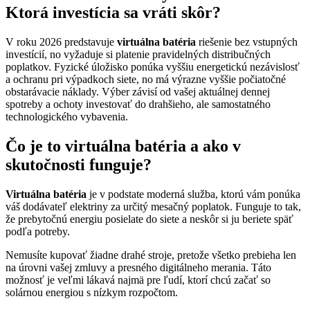
Ktorá investícia sa vráti skôr?
V roku 2026 predstavuje
virtuálna batéria
riešenie bez vstupných
investícií, no vyžaduje si platenie pravidelných distribučných
poplatkov. Fyzické úložisko ponúka vyššiu energetickú nezávislosť
a ochranu pri výpadkoch siete, no má výrazne vyššie počiatočné
obstarávacie náklady. Výber závisí od vašej aktuálnej dennej
spotreby a ochoty investovať do drahšieho, ale samostatného
technologického vybavenia.
Čo je to virtuálna batéria a ako v
skutočnosti funguje?
Virtuálna batéria
je v podstate moderná služba, ktorú vám ponúka
váš dodávateľ elektriny za určitý mesačný poplatok. Funguje to tak,
že prebytočnú energiu posielate do siete a neskôr si ju beriete späť
podľa potreby.
Nemusíte kupovať žiadne drahé stroje, pretože všetko prebieha len
na úrovni vašej zmluvy a presného digitálneho merania. Táto
možnosť je veľmi lákavá najmä pre ľudí, ktorí chcú začať so
solárnou energiou s nízkym rozpočtom.