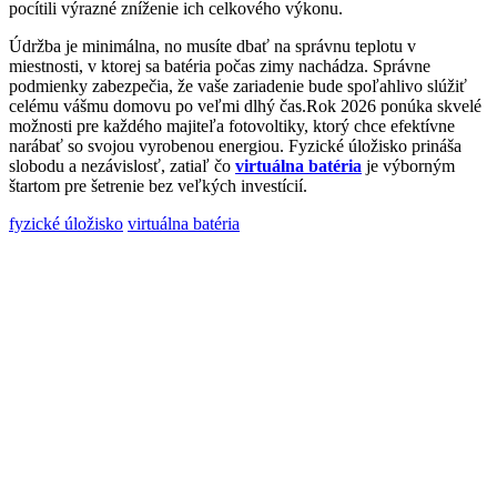
pocítili výrazné zníženie ich celkového výkonu.
Údržba je minimálna, no musíte dbať na správnu teplotu v
miestnosti, v ktorej sa batéria počas zimy nachádza. Správne
podmienky zabezpečia, že vaše zariadenie bude spoľahlivo slúžiť
celému vášmu domovu po veľmi dlhý čas.Rok 2026 ponúka skvelé
možnosti pre každého majiteľa fotovoltiky, ktorý chce efektívne
narábať so svojou vyrobenou energiou. Fyzické úložisko prináša
slobodu a nezávislosť, zatiaľ čo
virtuálna batéria
je výborným
štartom pre šetrenie bez veľkých investícií.
fyzické úložisko
virtuálna batéria