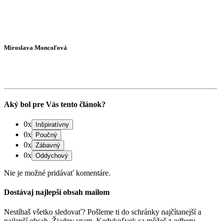
Miroslava Moncoľová
Aký bol pre Vás tento článok?
0x
0x
0x
0x
Nie je možné pridávať komentáre.
Dostávaj najlepší obsah mailom
Nestíhaš všetko sledovať? Pošleme ti do schránky najčítanejší a
najlepší obsah. Žiadny spam. Kedykoľvek sa môžeš z odberu