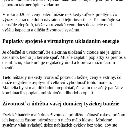
je potom takmer úplne zadarmo.
V roku 2026 sú ceny batérií nižšie než kedykoľvek predtým, čo
výrazne skracuje dobu návratnosti tejto investície. Technológie sa
neustále zlepšujú, takže za rovnakú cenu dnes dostanete oveľa
vyššiu kapacitu a dlhšiu životnosť systému.
Poplatky spojené s virtuálnym ukladaním energie
Je dôležité si uvedomiť, že elektrina uložená v cloude nie je úplne
zadarmo, keď si ju beriete späť. Musíte zaplatiť poplatky za prenos a
distribúciu, ktoré určuje regulačný úrad a ktoré sa môžu časom
meniť.
Tieto náklady niekedy tvoria až polovicu bežnej ceny elektriny, čo
môže negatívne ovplyvniť celkovú výhodnosť tohto modelu.
Majitelia by si mali dôkladne prepočítať, či sa im mesačný paušál v
kombinácii s poplatkami skutočne dlhodobo oplatí.
Životnosť a údržba vašej domácej fyzickej batérie
Fyzické batérie majú dnes životnosť približne pätnásť rokov, pričom
ich kapacita časom prirodzene o niečo málo klesne. Moderné
systémy však zvládajú tisíce nabíjacích cyklov bez toho, aby ste