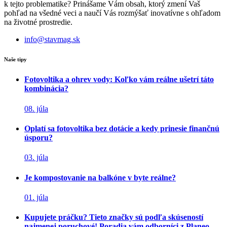
k tejto problematike? Prinášame Vám obsah, ktorý zmení Vaš
pohľad na všedné veci a naučí Vás rozmýšať inovatívne s ohľadom
na životné prostredie.
info@stavmag.sk
Naše tipy
Fotovoltika a ohrev vody: Koľko vám reálne ušetrí táto
kombinácia?
08. júla
Oplatí sa fotovoltika bez dotácie a kedy prinesie finančnú
úsporu?
03. júla
Je kompostovanie na balkóne v byte reálne?
01. júla
Kupujete práčku? Tieto značky sú podľa skúseností
najmenej poruchové! Poradia vám odborníci z Planeo