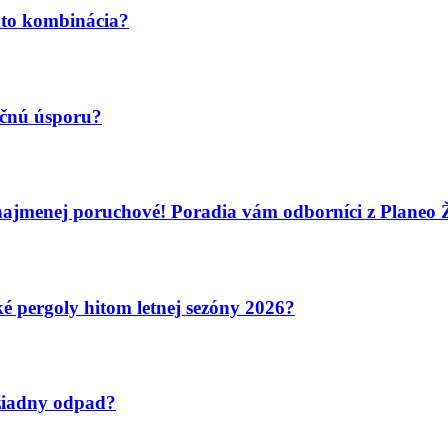
áto kombinácia?
ančnú úsporu?
najmenej poruchové! Poradia vám odborníci z Planeo Ž
é pergoly hitom letnej sezóny 2026?
žiadny odpad?