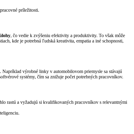
racovné príležitosti.
 úlohy
, čo vedie k zvýšeniu efektivity a produktivity. To však môže
iach, kde je potrebná ľudská kreativita, empatia a iné schopnosti,
sa. Napríklad výrobné linky v automobilovom priemysle sa stávajú
softvérové systémy, čím sa znižuje počet potrebných pracovníkov.
ýchlo rastú a vyžadujú si kvalifikovaných pracovníkov s relevantnými
teligenciu.