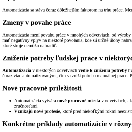
Automatizácia sa stáva čoraz dôležitejším faktorom na trhu práce. Men
Zmeny v povahe práce
Automatizácia mení povahu práce v mnohých odvetviach, od výroby 
mať negatívny vplyv na niektoré povolania, kde sú určité úlohy nahrade
ktoré stroje nemôžu nahradiť.
Zníženie potreby ľudskej práce v niektorý
Automatizácia
v niektorých odvetviach
vedie k zníženiu potreby ľ
čoraz viac automatizovanými, čím sa zníži potreba manuálnej práce. 
Nové pracovné príležitosti
Automatizácia vytvára
nové pracovné miesta
v odvetviach, ako
zručnosťami.
Vznikajú nové profesie
, ktoré pred niekoľkými rokmi neexisto
Konkrétne príklady automatizácie v rôzny