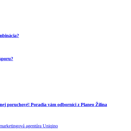
ombinácia?
úsporu?
nej poruchové! Poradia vám odborníci z Planeo Žilina
marketingová agentúra Uniqino