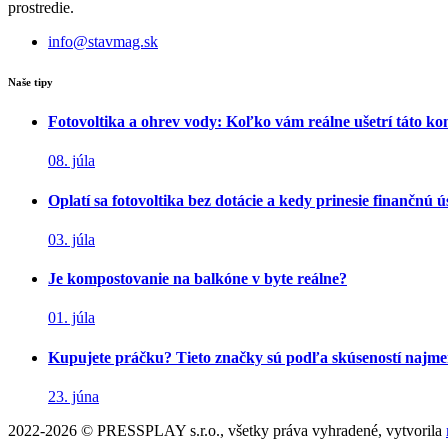
prostredie.
info@stavmag.sk
Naše tipy
Fotovoltika a ohrev vody: Koľko vám reálne ušetrí táto k
08. júla
Oplatí sa fotovoltika bez dotácie a kedy prinesie finančnú 
03. júla
Je kompostovanie na balkóne v byte reálne?
01. júla
Kupujete práčku? Tieto značky sú podľa skúseností najme
23. júna
2022-2026 © PRESSPLAY s.r.o., všetky práva vyhradené, vytvorila