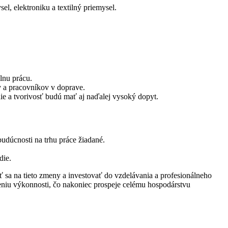
, elektroniku a textilný priemysel.
lnu prácu.
v a pracovníkov v doprave.
ie a tvorivosť budú mať aj naďalej vysoký dopyt.
 budúcnosti na trhu práce žiadané.
die.
ať sa na tieto zmeny a investovať do vzdelávania a profesionálneho
šeniu výkonnosti, čo nakoniec prospeje celému hospodárstvu