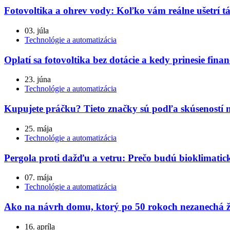
Fotovoltika a ohrev vody: Koľko vám reálne ušetrí t
03. júla
Technológie a automatizácia
Oplatí sa fotovoltika bez dotácie a kedy prinesie fin
23. júna
Technológie a automatizácia
Kupujete práčku? Tieto značky sú podľa skúseností 
25. mája
Technológie a automatizácia
Pergola proti dažďu a vetru: Prečo budú bioklimatick
07. mája
Technológie a automatizácia
Ako na návrh domu, ktorý po 50 rokoch nezanechá 
16. apríla