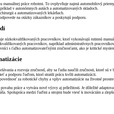
 manuálnej práce robotmi. To ovplyvňuje najmä automobilový priemysel
príklad v autonómnych autách a automatizovaných skladoch.
 chirurgii a automatizovaných lekárňach.
jú odpovede na otázky zákazníkov a poskytujú podporu.
dí
je nízkokvalifikovaných pracovníkov, ktorí vykonávajú rutinnú manuá
kvalifikovaných pracovníkov, napríklad administratívnych pracovníko
níci s ťažko automatizovateľnými zručnosťami, ako je kritické myslen
matizácie
lávania a rozvoja zručností, aby sa ľudia naučili zručnosti, ktoré sú v
ť a podporu ľuďom, ktorí stratili prácu kvôli automatizácii.
povednosť za robotické chyby a vplyv automatizácie na životné prostre
 povahu práce a vytvára nové výzvy aj príležitosti. Je dôležité adaptov
ináša. Spolupráca medzi ľuďmi a strojmi bude viesť k inováciám a zlep