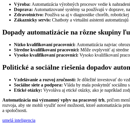
Výroba:
Automatizácia výrobných procesov vedie k nahradeniu
Doprava:
Automatizované systémy sa používajú v doprave, na
Zdravotníctvo:
Používa sa aj v diagnostike chorôb, robotickej
Zákaznícky servis:
Chatboty a virtuálni asistenti automatizu
Dopady automatizácie na rôzne skupiny ľu
Nízko kvalifikovaní pracovníci:
Automatizácia najviac ohrozu
Stredne kvalifikovaní pracovníci:
Môže ovplyvniť aj stredne 
Vysoko kvalifikovaní pracovníci:
Vysoko kvalifikovaní pracov
Politické a sociálne riešenia dopadov auto
Vzdelávanie a rozvoj zručností:
Je dôležité investovať do vzde
Sociálne siete a podpora:
Vláda by mala poskytnúť sociálnu sie
Etické otázky:
Vyvoláva aj etické otázky, ako je napríklad zod
Automatizácia má významný vplyv na pracovný trh
, pričom mení
rozvoja, aby ste mohli využiť nové možnosti, ktoré automatizácia pr
a spoločnosti.
umelá inteligencia