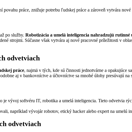
í povahu práce, znižuje potrebu ľudskej práce a zároveň vytvára nové p
až po služby.
Robotizácia a umelá inteligencia nahradzujú rutinné
né strojmi. Súčasne však vytvára aj nové pracovné príležitosti v oblast
ch odvetviach
udskej práce
, najmä v tých, kde sú činnosti jednotvárne a opakujúce 
Podobne aj v bankovníctve a účtovníctve sa mnohé úlohy presúvajú na 
 je vývoj softvéru IT, robotika a umelá inteligencia. Tieto odvetvia r
vali, napríklad vývojár robotov, etický hacker alebo expert na umelú in
ch odvetviach