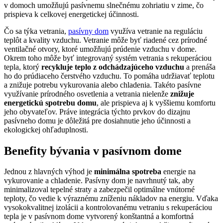
v domoch umožňujú pasívnemu slnečnému zohriatiu v zime, čo
prispieva k celkovej energetickej účinnosti.
Čo sa týka vetrania,
pasívny dom
využíva vetranie na reguláciu
teplôt a kvality vzduchu. Vetranie môže byť riadené cez prírodné
ventilačné otvory, ktoré umožňujú prúdenie vzduchu v dome.
Okrem toho môže byť integrovaný systém vetrania s rekuperáciou
tepla, ktorý
recykluje teplo z odchádzajúceho vzduchu
a prenáša
ho do prúdiaceho čerstvého vzduchu. To pomáha udržiavať teplotu
a znižuje potrebu vykurovania alebo chladenia. Takéto pasívne
využívanie prírodného osvetlenia a vetrania nielenže
znižuje
energetickú spotrebu domu
, ale prispieva aj k vyššiemu komfortu
jeho obyvateľov. Práve integrácia týchto prvkov do dizajnu
pasívneho domu je dôležitá pre dosiahnutie jeho účinnosti a
ekologickej ohľaduplnosti.
Benefity bývania v pasívnom dome
Jednou z hlavných výhod je
minimálna spotreba
energie na
vykurovanie a chladenie. Pasívny dom je navrhnutý tak, aby
minimalizoval tepelné straty a zabezpečil optimálne vnútorné
teploty, čo vedie k výraznému zníženiu nákladov na energiu. Vďaka
vysokokvalitnej izolácii a kontrolovanému vetraniu s rekuperáciou
tepla je v pasívnom dome vytvorený konštantná a komfortná