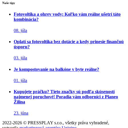
Naše tipy
Fotovoltika a ohrev vody: Koľko vám reálne ušetrí táto
kombinácia?
08. júla
Oplatí sa fotovoltika bez dotácie a kedy prinesie finančnú
úsporu?
03. júla
Je kompostovanie na balkóne v byte reálne?
01. júla
Kupujete práčku? Tieto značky sú podľa skúseností
najmenej poruchové! Poradia vám odborníci z Planeo
Žilina
23. júna
2022-2026 © PRESSPLAY s.r.o., všetky práva vyhradené,
vytvorila
marketingová agentúra Uniqino