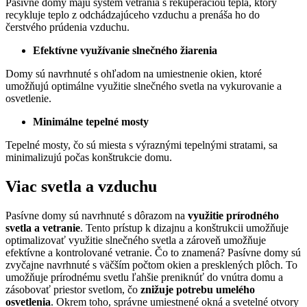
Pasívne domy majú systém vetrania s rekuperáciou tepla, ktorý
recykluje teplo z odchádzajúceho vzduchu a prenáša ho do
čerstvého prúdenia vzduchu.
Efektívne využívanie slnečného žiarenia
Domy sú navrhnuté s ohľadom na umiestnenie okien, ktoré
umožňujú optimálne využitie slnečného svetla na vykurovanie a
osvetlenie.
Minimálne tepelné mosty
Tepelné mosty, čo sú miesta s výraznými tepelnými stratami, sa
minimalizujú počas konštrukcie domu.
Viac svetla a vzduchu
Pasívne domy sú navrhnuté s dôrazom na
využitie prírodného
svetla a vetranie
. Tento prístup k dizajnu a konštrukcii umožňuje
optimalizovať využitie slnečného svetla a zároveň umožňuje
efektívne a kontrolované vetranie. Čo to znamená? Pasívne domy sú
zvyčajne navrhnuté s väčším počtom okien a presklených plôch. To
umožňuje prírodnému svetlu ľahšie preniknúť do vnútra domu a
zásobovať priestor svetlom, čo
znižuje potrebu umelého
osvetlenia
. Okrem toho, správne umiestnené okná a svetelné otvory