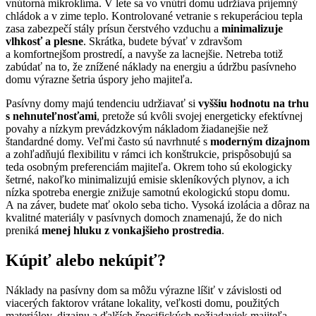
vnútorná mikroklíma. V lete sa vo vnútri domu udržiava príjemný
chládok a v zime teplo. Kontrolované vetranie s rekuperáciou tepla
zasa zabezpečí stály prísun čerstvého vzduchu a
minimalizuje
vlhkosť a plesne
. Skrátka, budete bývať v zdravšom
a komfortnejšom prostredí, a navyše za lacnejšie. Netreba totiž
zabúdať na to, že znížené náklady na energiu a údržbu pasívneho
domu výrazne šetria úspory jeho majiteľa.
Pasívny domy majú tendenciu udržiavať si
vyššiu hodnotu na trhu
s nehnuteľnosťami
, pretože sú kvôli svojej energeticky efektívnej
povahy a nízkym prevádzkovým nákladom žiadanejšie než
štandardné domy. Veľmi často sú navrhnuté s
moderným dizajnom
a zohľadňujú flexibilitu v rámci ich konštrukcie, prispôsobujú sa
teda osobným preferenciám majiteľa. Okrem toho sú ekologicky
šetrné, nakoľko minimalizujú emisie skleníkových plynov, a ich
nízka spotreba energie znižuje samotnú ekologickú stopu domu.
A na záver, budete mať okolo seba ticho. Vysoká izolácia a dôraz na
kvalitné materiály v pasívnych domoch znamenajú, že do nich
preniká
menej hluku z vonkajšieho prostredia
.
Kúpiť alebo nekúpiť?
Náklady na pasívny dom sa môžu výrazne líšiť v závislosti od
viacerých faktorov vrátane lokality, veľkosti domu, použitých
materiálov, dizajnu a ďalších špecifických požiadaviek majiteľa.