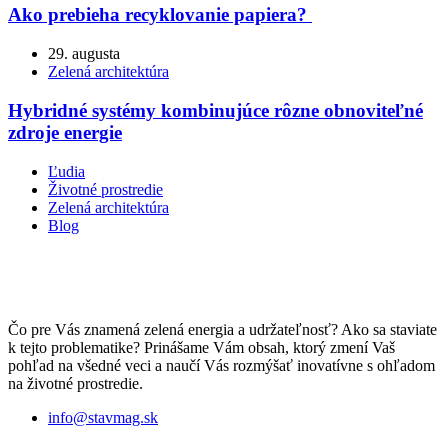
Ako prebieha recyklovanie papiera?
29. augusta
Zelená architektúra
Hybridné systémy kombinujúce rôzne obnoviteľné
zdroje energie
Ľudia
Životné prostredie
Zelená architektúra
Blog
Čo pre Vás znamená zelená energia a udržateľnosť? Ako sa staviate
k tejto problematike? Prinášame Vám obsah, ktorý zmení Vaš
pohľad na všedné veci a naučí Vás rozmýšať inovatívne s ohľadom
na životné prostredie.
info@stavmag.sk