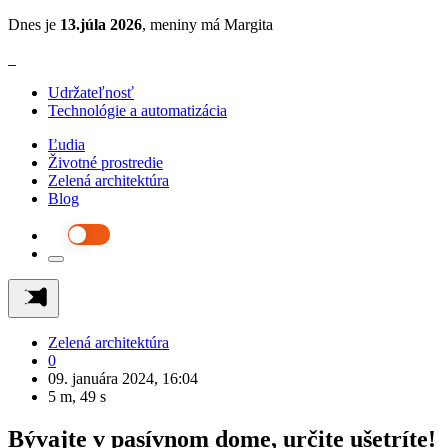
Dnes je
13.júla 2026
, meniny má Margita
Udržateľnosť
Technológie a automatizácia
Ľudia
Životné prostredie
Zelená architektúra
Blog
Zelená architektúra
0
09. januára 2024, 16:04
5 m, 49 s
Bývajte v pasívnom dome, určite ušetríte!