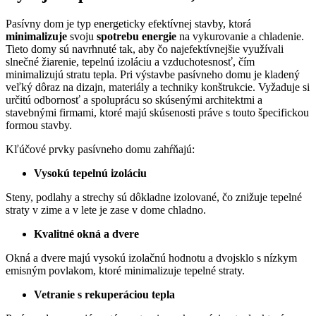
Pasívny dom je typ energeticky efektívnej stavby, ktorá
minimalizuje
svoju
spotrebu energie
na vykurovanie a chladenie.
Tieto domy sú navrhnuté tak, aby čo najefektívnejšie využívali
slnečné žiarenie, tepelnú izoláciu a vzduchotesnosť, čím
minimalizujú stratu tepla. Pri výstavbe pasívneho domu je kladený
veľký dôraz na dizajn, materiály a techniky konštrukcie. Vyžaduje si
určitú odbornosť a spoluprácu so skúsenými architektmi a
stavebnými firmami, ktoré majú skúsenosti práve s touto špecifickou
formou stavby.
Kľúčové prvky pasívneho domu zahŕňajú:
Vysokú tepelnú izoláciu
Steny, podlahy a strechy sú dôkladne izolované, čo znižuje tepelné
straty v zime a v lete je zase v dome chladno.
Kvalitné okná a dvere
Okná a dvere majú vysokú izolačnú hodnotu a dvojsklo s nízkym
emisným povlakom, ktoré minimalizuje tepelné straty.
Vetranie s rekuperáciou tepla